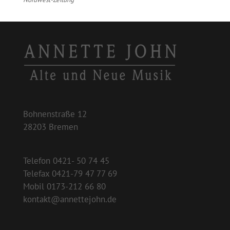
Bohnenstraße 12
28203 Bremen
Telefon 0421- 50 74 45
Telefax 0421-79 47 77 69
Mobil 0173-212 66 80
kontakt@annettejohn.de